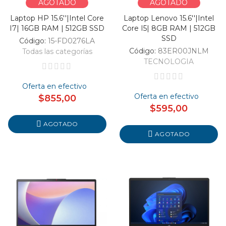
AGOTADO
AGOTADO
Laptop HP 15.6''|Intel Core
Laptop Lenovo 15.6''|Intel
I7| 16GB RAM | 512GB SSD
Core I5| 8GB RAM | 512GB
SSD
Código:
15-FD0276LA
Código:
83ER00JNLM
Todas las categorías
TECNOLOGIA
Oferta en efectivo
Oferta en efectivo
$855,00
$595,00
AGOTADO
AGOTADO