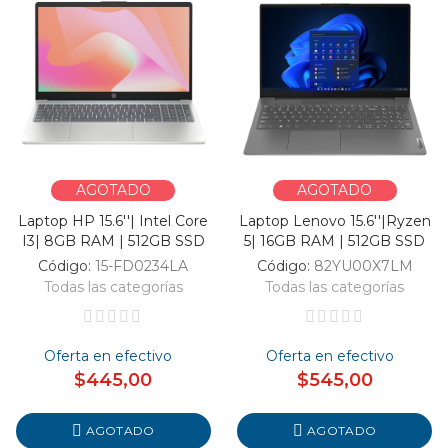
AGOTADO
AGOTADO
Laptop HP 15.6''| Intel Core
Laptop Lenovo 15.6''|Ryzen
I3| 8GB RAM | 512GB SSD
5| 16GB RAM | 512GB SSD
Código:
15-FD0234LA
Código:
82YU00X7LM
Todas las categorías
Todas las categorías
Oferta en efectivo
Oferta en efectivo
$445,00
$545,00
AGOTADO
AGOTADO