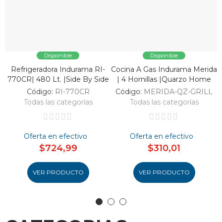
Disponible
Disponible
Refrigeradora Indurama RI-
Cocina A Gas Indurama Merida
V
770CR| 480 Lt. |Side By Side
| 4 Hornillas |Quarzo Home
Código:
RI-770CR
Código:
MERIDA-QZ-GRILL
Todas las categorías
Todas las categorías
Oferta en efectivo
Oferta en efectivo
$724,99
$310,01
VER PRODUCTO
VER PRODUCTO