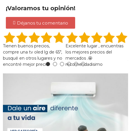
¡Valoramos tu opinión!
Déjanos tu comentario
Tienen buenos precios,
Excelente lugar , encuentras
G
compre una tv oled lg de 65",
los mejores precios del
e
busqué en otros lugares y no
mercados .🤩
y
encontré mejor precio.
recomendadisimo