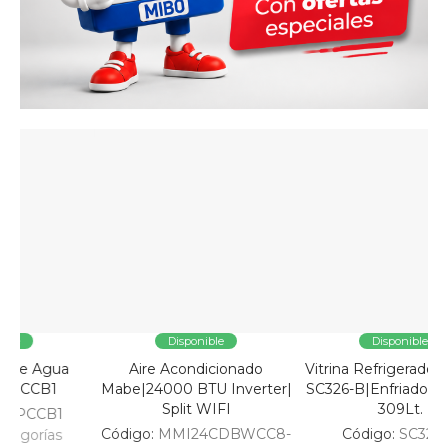
Disponible
Disponible
Aire Acondicionado
Vitrina Refrigeradora Home
V
Mabe|24000 BTU Inverter|
SC326-B|Enfriadora Vertical
Split WIFI
309Lt.
Código:
MMI24CDBWCC8-
Código:
SC326-B