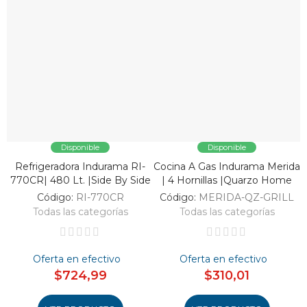
Disponible
Disponible
Refrigeradora Indurama RI-
Cocina A Gas Indurama Merida
V
770CR| 480 Lt. |Side By Side
| 4 Hornillas |Quarzo Home
Código:
RI-770CR
Código:
MERIDA-QZ-GRILL
Todas las categorías
Todas las categorías
Oferta en efectivo
Oferta en efectivo
$724,99
$310,01