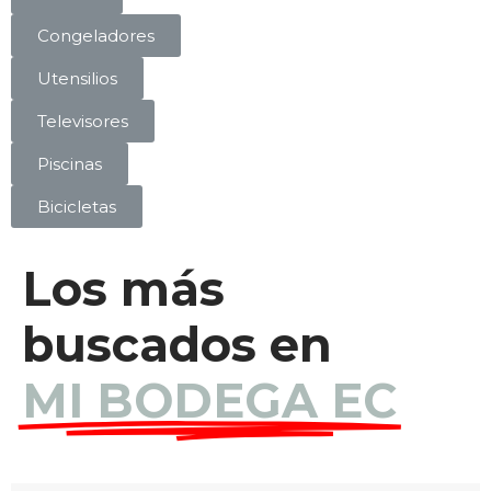
Congeladores
Utensilios
Televisores
Piscinas
Bicicletas
Los más
buscados en
MI BODEGA EC