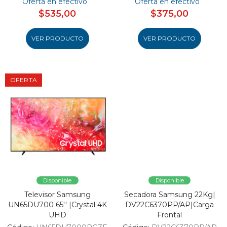
Oferta en efectivo
Oferta en efectivo
$535,00
$375,00
VER PRODUCTO
VER PRODUCTO
OFERTA
Disponible
Disponible
Televisor Samsung
Secadora Samsung 22Kg|
UN65DU700 65'' |Crystal 4K
DV22C6370PP/AP|Carga
UHD
Frontal