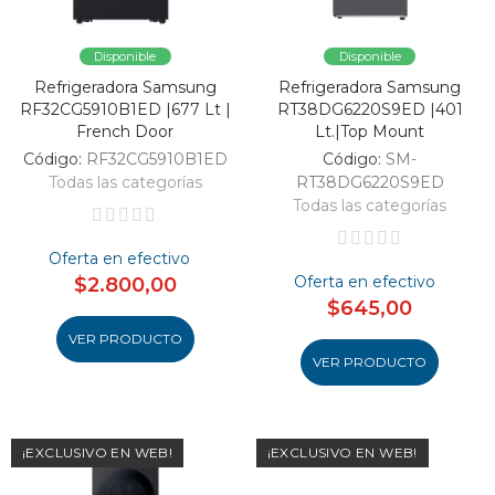
Disponible
Disponible
Refrigeradora Samsung
Refrigeradora Samsung
RF32CG5910B1ED |677 Lt |
RT38DG6220S9ED |401
French Door
Lt.|Top Mount
Código:
RF32CG5910B1ED
Código:
SM-
Todas las categorías
RT38DG6220S9ED
Todas las categorías
Oferta en efectivo
Oferta en efectivo
$2.800,00
$645,00
VER PRODUCTO
VER PRODUCTO
¡EXCLUSIVO EN WEB!
¡EXCLUSIVO EN WEB!