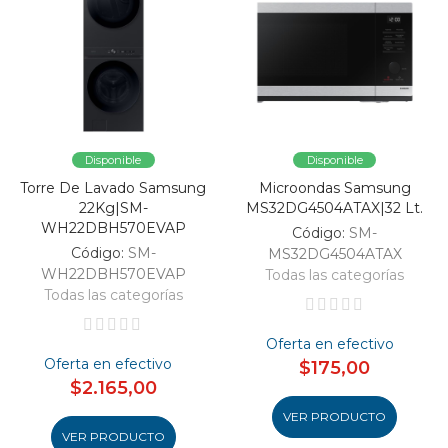
Disponible
Disponible
Torre De Lavado Samsung
Microondas Samsung
22Kg|SM-
MS32DG4504ATAX|32 Lt.
WH22DBH570EVAP
Código:
SM-
Código:
SM-
MS32DG4504ATAX
WH22DBH570EVAP
Todas las categorías
Todas las categorías
Oferta en efectivo
Oferta en efectivo
$175,00
$2.165,00
VER PRODUCTO
VER PRODUCTO