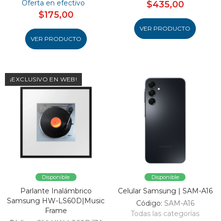
Oferta en efectivo
$435,00
$175,00
VER PRODUCTO
VER PRODUCTO
¡EXCLUSIVO EN WEB!
Disponible
Disponible
Parlante Inalámbrico
Celular Samsung | SAM-A16
Samsung HW-LS60D|Music
Código:
SAM-A16
Frame
Todas las categorías