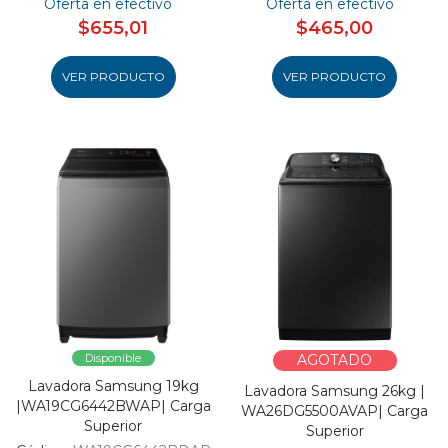
Oferta en efectivo
Oferta en efectivo
$655,01
$465,00
VER PRODUCTO
VER PRODUCTO
Disponible
AGOTADO
Lavadora Samsung 19kg
Lavadora Samsung 26kg |
|WA19CG6442BWAP| Carga
WA26DG5500AVAP| Carga
Superior
Superior