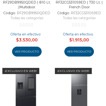
RF29DB9950QDED | 810 Lt.
RF32CG5310S9ED | 730 Lt. |
|Multidoor
French Door
Código:
RF29DB9950QDED
Código:
RF32CG5310S9ED
Todas las categorías
Todas las categorías
Oferta en efectivo
Oferta en efectivo
$3.530,00
$1.915,00
VER PRODUCTO
VER PRODUCTO
¡EXCLUSIVO EN WEB!
¡EXCLUSIVO EN WEB!