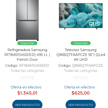
Disponible
Disponible
Refrigeradora Samsung
Televisor Samsung
RF18A5104SR/ED| 495 Lt. |
QN55Q7FAAPCZE 55''| QLed
French Door
4K UHD
Código:
RF18A5104SR/ED
Código:
QN55Q7FAAPCZE
Todas las categorías
Todas las categorías
Oferta en efectivo
Oferta en efectivo
$1.345,01
$625,00
VER PRODUCTO
VER PRODUCTO