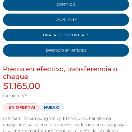
CONTADO
CORRIENTE
DIFRERIDO CON INTERES
DIFERIDO SIN INTERES
Precio en efectivo, transferencia o
cheque
$1.165,00
Incluido IVA
¡EN OFERTA!
NUEVO
El Smart TV Samsung 75" QLED 4K UHD transforma
cualquier espacio en una experiencia de cine en casa gracias
a su enorme pantalla, imágenes ultra definidas y colores