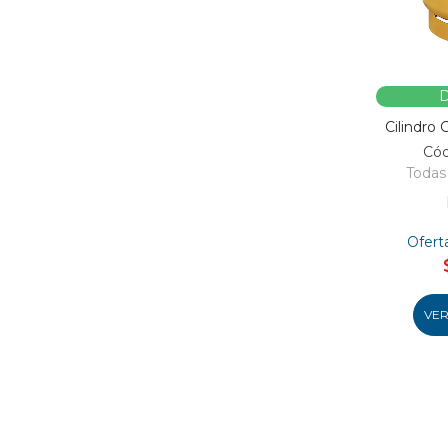
D
Cilindro
Cód
Todas 
Ofert
VE