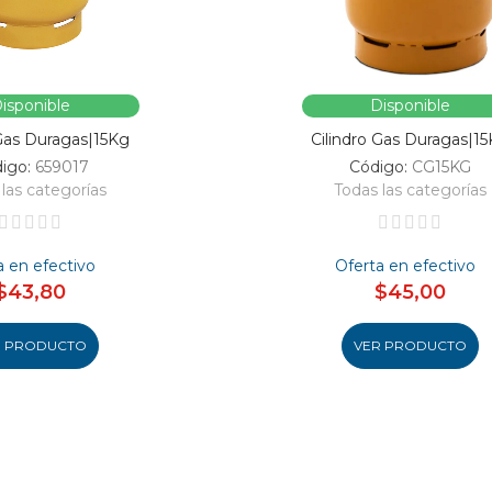
isponible
Disponible
 Gas Duragas|15Kg
Cilindro Gas Duragas|1
igo:
659017
Código:
CG15KG
las categorías
Todas las categorías
a en efectivo
Oferta en efectivo
$43,80
$45,00
R PRODUCTO
VER PRODUCTO