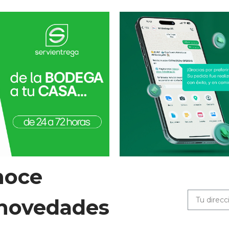
noce
 novedades