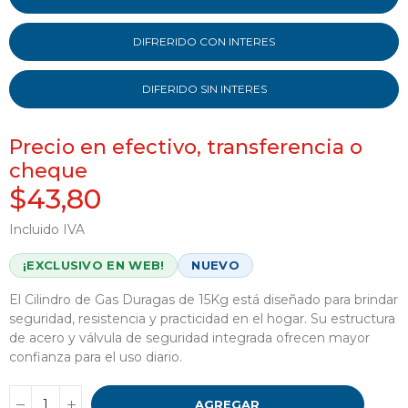
DIFRERIDO CON INTERES
DIFERIDO SIN INTERES
Precio en efectivo, transferencia o
cheque
$43,80
Incluido IVA
¡EXCLUSIVO EN WEB!
NUEVO
El Cilindro de Gas Duragas de 15Kg está diseñado para brindar
seguridad, resistencia y practicidad en el hogar. Su estructura
de acero y válvula de seguridad integrada ofrecen mayor
confianza para el uso diario.
AGREGAR