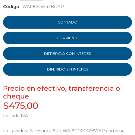
Código
WA19CG6442BDAP
CONTADO
CORRIENTE
DIFRERIDO CON INTERES
DIFERIDO SIN INTERES
Precio en efectivo, transferencia o
cheque
$475,00
Incluido IVA
La Lavadora Samsung 19Kg WA19CG6442BWAP combina