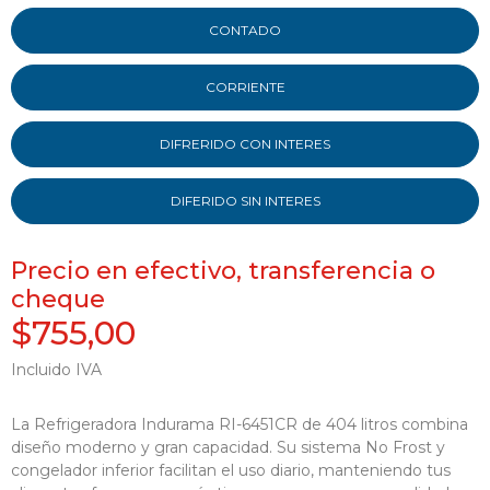
CONTADO
CORRIENTE
DIFRERIDO CON INTERES
DIFERIDO SIN INTERES
Precio en efectivo, transferencia o
cheque
$755,00
Incluido IVA
La Refrigeradora Indurama RI-6451CR de 404 litros combina
diseño moderno y gran capacidad. Su sistema No Frost y
congelador inferior facilitan el uso diario, manteniendo tus