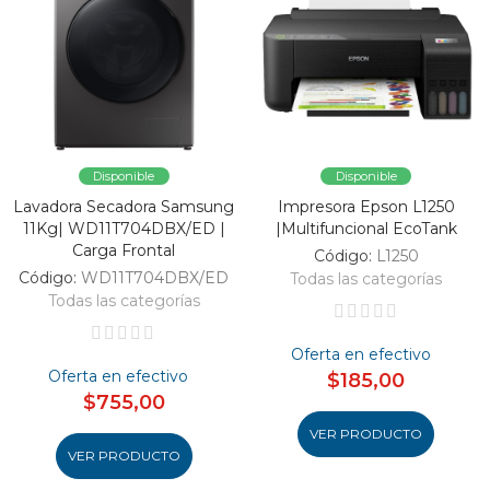
Disponible
Disponible
Lavadora Secadora Samsung
Impresora Epson L1250
11Kg| WD11T704DBX/ED |
|Multifuncional EcoTank
Carga Frontal
Código:
L1250
Código:
WD11T704DBX/ED
Todas las categorías
Todas las categorías
Oferta en efectivo
Oferta en efectivo
$185,00
$755,00
VER PRODUCTO
VER PRODUCTO