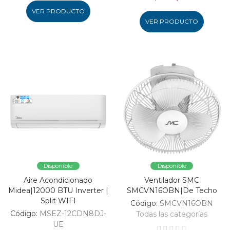
VER PRODUCTO
VER PRODUCTO
Disponible
Disponible
Aire Acondicionado
Ventilador SMC
Midea|12000 BTU Inverter |
SMCVN16OBN|De Techo
Split WIFI
Código:
SMCVN16OBN
Código:
MSEZ-12CDN8DJ-
Todas las categorías
UE