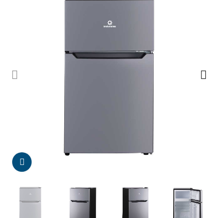
Da click para agrandar