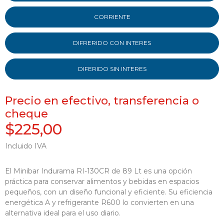
CORRIENTE
DIFRERIDO CON INTERES
DIFERIDO SIN INTERES
Precio en efectivo, transferencia o
cheque
$225,00
Incluido IVA
El Minibar Indurama RI-130CR de 89 Lt es una opción
práctica para conservar alimentos y bebidas en espacios
pequeños, con un diseño funcional y eficiente. Su eficiencia
energética A y refrigerante R600 lo convierten en una
alternativa ideal para el uso diario.