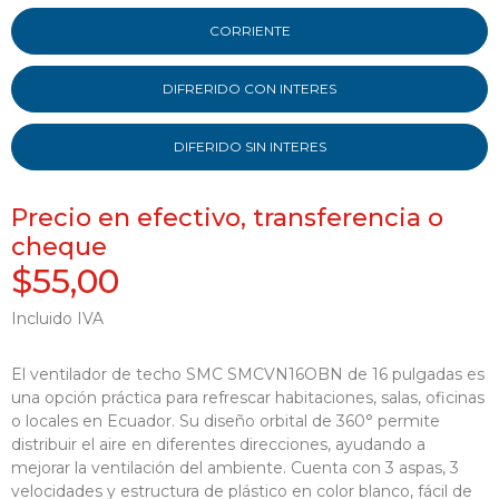
CORRIENTE
DIFRERIDO CON INTERES
DIFERIDO SIN INTERES
Precio en efectivo, transferencia o
cheque
$55,00
Incluido IVA
El ventilador de techo SMC SMCVN16OBN de 16 pulgadas es
una opción práctica para refrescar habitaciones, salas, oficinas
o locales en Ecuador. Su diseño orbital de 360° permite
distribuir el aire en diferentes direcciones, ayudando a
mejorar la ventilación del ambiente. Cuenta con 3 aspas, 3
velocidades y estructura de plástico en color blanco, fácil de