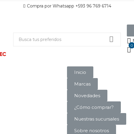
Compra por Whatsapp +593 96 769 6714
0
Inicio
Marcas
Novedades
¿Cómo comprar?
Nuestras sucursales
Sobre nosotros