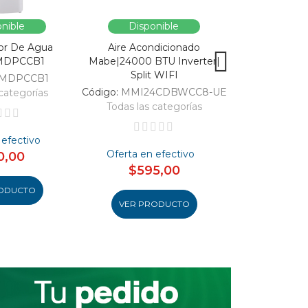
nible
Disponible
Dispo
or De Agua
Aire Acondicionado
Vitrina Refri
MDPCCB1
Mabe|24000 BTU Inverter|
SC326-B|Enfri
Split WIFI
309
MDPCCB1
Código:
MMI24CDBWCC8-UE
Código:
categorías
Todas las categorías
Todas las 
 efectivo
Oferta en efectivo
Oferta en
0,00
$595,00
$48
ODUCTO
VER PRODUCTO
VER PR