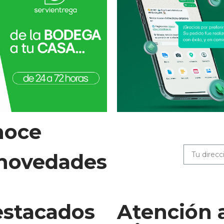
noce
 novedades
stacados
Atención 