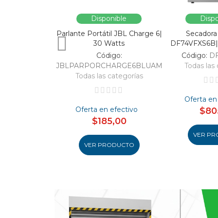
Disponible
Dispo
Parlante Portátil JBL Charge 6|
Secadora
30 Watts
DF74VFXS6B| 
Código:
Código:
D
JBLPARPORCHARGE6BLUAM
Todas las 
Todas las categorías
Oferta en
Oferta en efectivo
$80
$185,00
VER PR
VER PRODUCTO