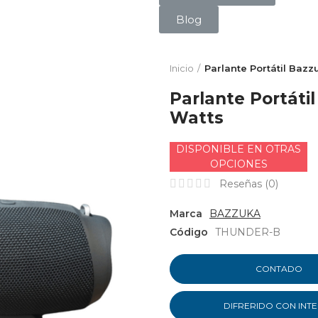
Blog
Inicio
Parlante Portátil Baz
Parlante Portát
Watts
DISPONIBLE EN OTRAS
OPCIONES
Reseñas (
0
)
Marca
BAZZUKA
Código
THUNDER-B
CONTADO
DIFRERIDO CON INT