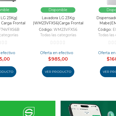
nible
Disponible
Dispo
 LG 23Kg|
Lavadora LG 23Kg
Dispensad
Carga Frontal
|WM23VFXS6|Carga Frontal
Mabe|E
F74VFXS6B
Código:
WM23VFXS6
Código:
E
categorías
Todas las categorías
Todas las 
 efectivo
Oferta en efectivo
Oferta en
5,00
$985,00
$16
ODUCTO
VER PRODUCTO
VER PR