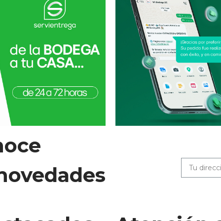
noce
 novedades