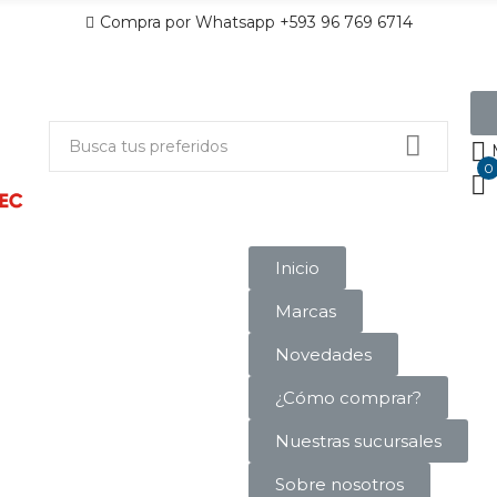
Compra por Whatsapp +593 96 769 6714
0
Inicio
Marcas
Novedades
¿Cómo comprar?
Nuestras sucursales
Sobre nosotros