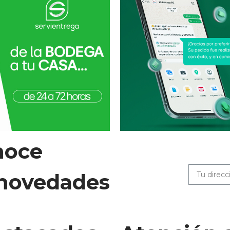
noce
 novedades