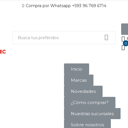
Compra por Whatsapp +593 96 769 6714
0
Inicio
Marcas
Novedades
¿Cómo comprar?
Nuestras sucursales
Sobre nosotros