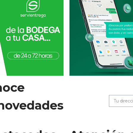
noce
 novedades