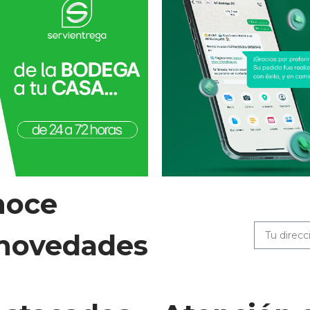
noce
 novedades