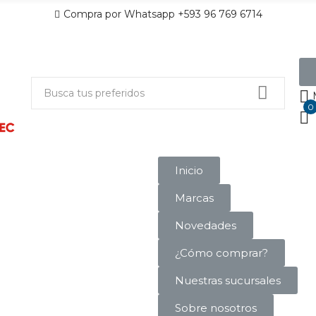
Compra por Whatsapp +593 96 769 6714
0
Inicio
Marcas
Novedades
¿Cómo comprar?
Nuestras sucursales
Sobre nosotros