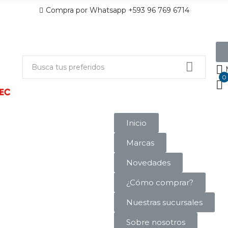
Compra por Whatsapp +593 96 769 6714
0
Inicio
Marcas
Novedades
¿Cómo comprar?
Nuestras sucursales
Sobre nosotros