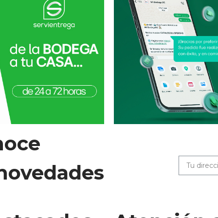
noce
 novedades