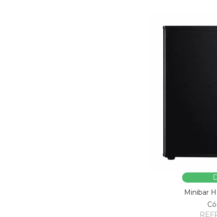
D
Minibar 
Có
REF