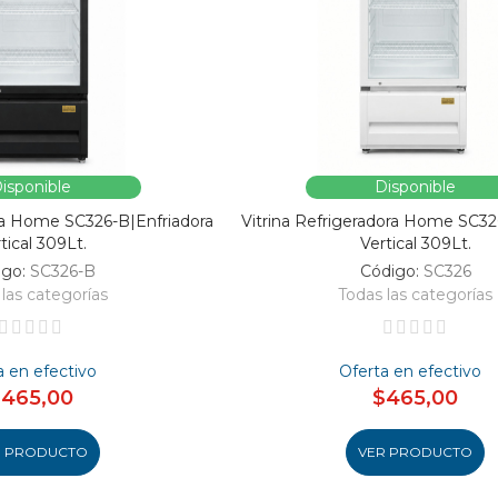
isponible
Disponible
ora Home SC326-B|Enfriadora
Vitrina Refrigeradora Home SC32
tical 309Lt.
Vertical 309Lt.
igo:
SC326-B
Código:
SC326
las categorías
Todas las categorías
a en efectivo
Oferta en efectivo
$465,00
$465,00
R PRODUCTO
VER PRODUCTO