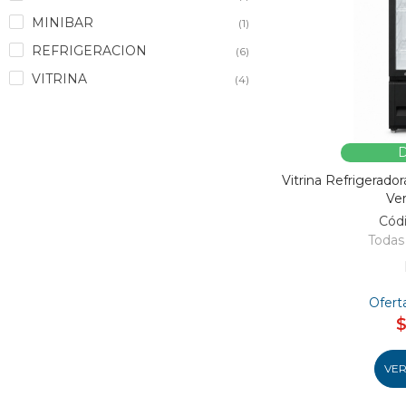
MINIBAR
(1)
REFRIGERACION
(6)
VITRINA
(4)
D
Vitrina Refrigerad
Ver
Cód
Todas 
Ofert
VE