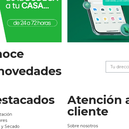
noce
 novedades
stacados
Atención 
cliente
zación
ores
Sobre nosotros
 y Secado