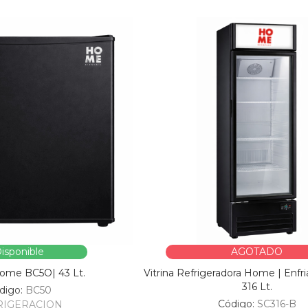
isponible
AGOTADO
Home BC5O| 43 Lt.
Vitrina Refrigeradora Home | Enfri
316 Lt.
digo:
BC50
Código:
SC316-B
RIGERACION