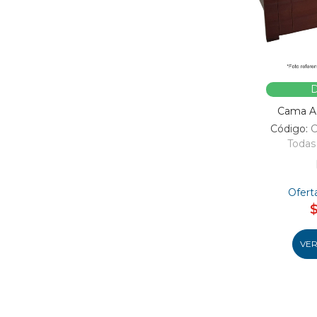
D
Cama Ad
Código:
Todas 
Ofert
VE