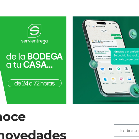
noce
 novedades