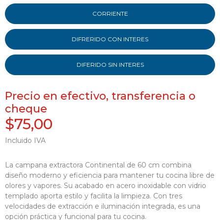
CORRIENTE
DIFRERIDO CON INTERES
DIFERIDO SIN INTERES
Precio en efectivo, transferencia o
cheque
$75,00
Incluido IVA
La campana extractora Continental de 60 cm combina
diseño moderno y eficiencia para mantener tu cocina libre de
olores y vapores. Su acabado en acero inoxidable con vidrio
templado aporta estilo y facilita la limpieza. Con tres
velocidades de extracción e iluminación integrada, es una
opción práctica y funcional para tu cocina.