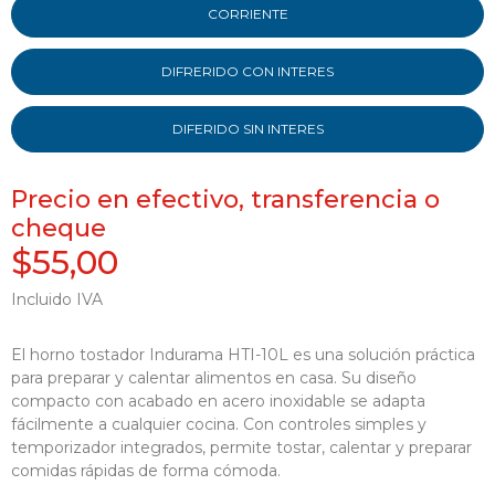
CORRIENTE
DIFRERIDO CON INTERES
DIFERIDO SIN INTERES
Precio en efectivo, transferencia o
cheque
$55,00
Incluido IVA
El horno tostador Indurama HTI-10L es una solución práctica
para preparar y calentar alimentos en casa. Su diseño
compacto con acabado en acero inoxidable se adapta
fácilmente a cualquier cocina. Con controles simples y
temporizador integrados, permite tostar, calentar y preparar
comidas rápidas de forma cómoda.