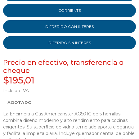
CORRIENTE
DIFRERIDO CON INTERES
DIFERIDO SIN INTERES
Precio en efectivo, transferencia o
cheque
$195,01
Incluido IVA
AGOTADO
La Encimera a Gas Americanstar AG501G de 5 hornillas
combina diseño moderno y alto rendimiento para cocinas
exigentes. Su superficie de vidrio templado aporta elegancia
y facilita la limpieza diaria. Incluye quemador central de doble