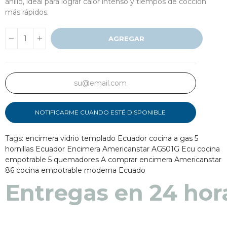
anillo, ideal para lograr calor intenso y tiempos de cocción
más rápidos.
AGREGAR
NOTIFICARME CUANDO ESTÉ DISPONIBLE
Tags:
encimera vidrio templado Ecuador
cocina a gas 5
hornillas Ecuador
Encimera Americanstar AG501G Ecu
cocina
empotrable 5 quemadores A
comprar encimera Americanstar
86
cocina empotrable moderna Ecuado
Entregas en 24 hor