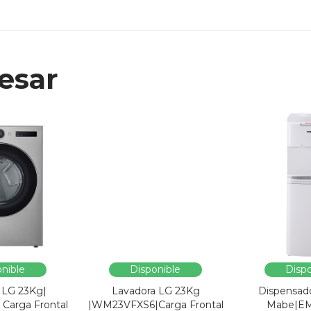
esar
nible
Disponible
Dispo
 LG 23Kg|
Lavadora LG 23Kg
Dispensad
Carga Frontal
|WM23VFXS6|Carga Frontal
Mabe|E