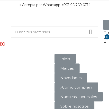
Compra por Whatsapp +593 96 769 6714
0
Inicio
Marcas
Novedades
¿Cómo comprar?
Nuestras sucursales
Sobre nosotros