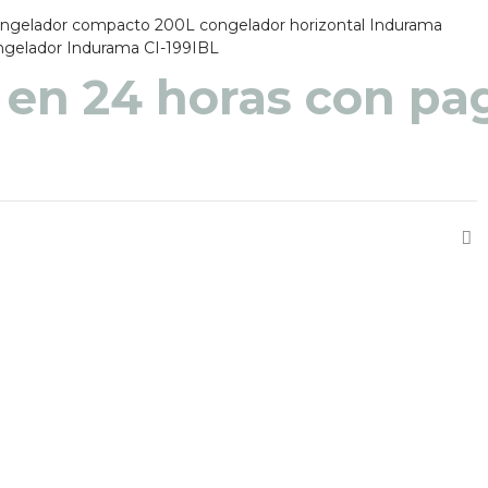
ngelador compacto 200L
congelador horizontal Indurama
ngelador Indurama CI-199IBL
 en 48 a 72 horas pa