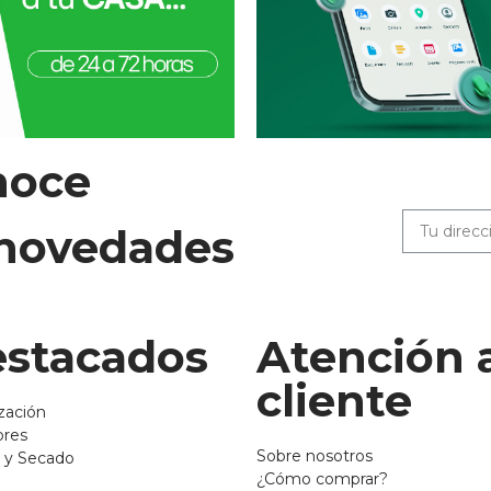
noce
 novedades
stacados
Atención 
cliente
zación
ores
Sobre nosotros
 y Secado
¿Cómo comprar?