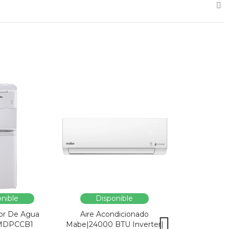
nible
Disponible
Dispo
or De Agua
Aire Acondicionado
Vitrina Refri
MDPCCB1
Mabe|24000 BTU Inverter|
SC326-B|Enfri