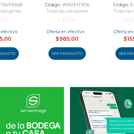
F74VFXS6B
Código:
WM23VFXS6
Código:
E
categorías
Todas las categorías
Todas las 
 efectivo
Oferta en efectivo
Oferta en
5,00
$985,00
$15
ODUCTO
VER PRODUCTO
VER PR