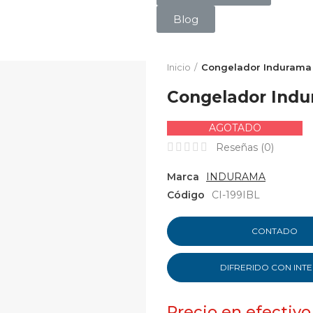
Blog
Inicio
Congelador Indurama C
Congelador Indur
AGOTADO
Reseñas (
0
)
Marca
INDURAMA
Código
CI-199IBL
CONTADO
DIFRERIDO CON INT
Precio en efectivo