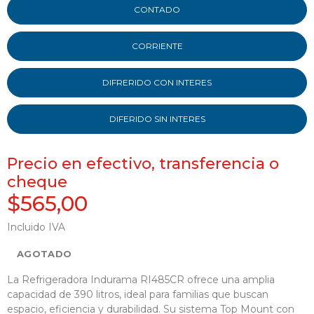
CONTADO
CORRIENTE
DIFRERIDO CON INTERES
DIFERIDO SIN INTERES
Precio en efectivo, transferencia o
cheque
$565,00
Incluido IVA
AGOTADO
La Refrigeradora Indurama RI485CR ofrece una amplia
capacidad de 390 litros, ideal para familias que buscan
espacio, eficiencia y durabilidad. Su sistema Top Mount con