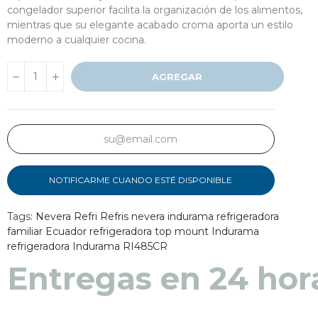
congelador superior facilita la organización de los alimentos,
mientras que su elegante acabado croma aporta un estilo
moderno a cualquier cocina.
AGREGAR
NOTIFICARME CUANDO ESTÉ DISPONIBLE
Tags:
Nevera
Refri
Refris
nevera indurama
refrigeradora
familiar Ecuador
refrigeradora top mount Indurama
refrigeradora Indurama RI485CR
Entregas en 48 a 7
Entregas en 24 hor