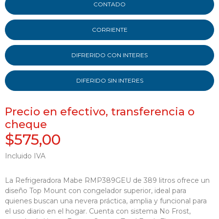
CONTADO
CORRIENTE
DIFRERIDO CON INTERES
DIFERIDO SIN INTERES
Precio en efectivo, transferencia o
cheque
$575,00
Incluido IVA
La Refrigeradora Mabe RMP389GEU de 389 litros ofrece un
diseño Top Mount con congelador superior, ideal para
quienes buscan una nevera práctica, amplia y funcional para
el uso diario en el hogar. Cuenta con sistema No Frost,