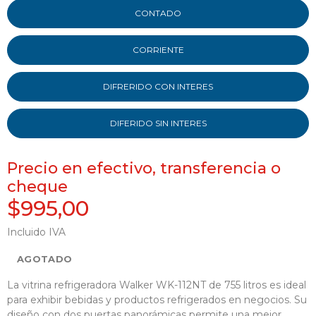
CONTADO
CORRIENTE
DIFRERIDO CON INTERES
DIFERIDO SIN INTERES
Precio en efectivo, transferencia o
cheque
$995,00
Incluido IVA
AGOTADO
La vitrina refrigeradora Walker WK-112NT de 755 litros es ideal
para exhibir bebidas y productos refrigerados en negocios. Su
diseño con dos puertas panorámicas permite una mejor