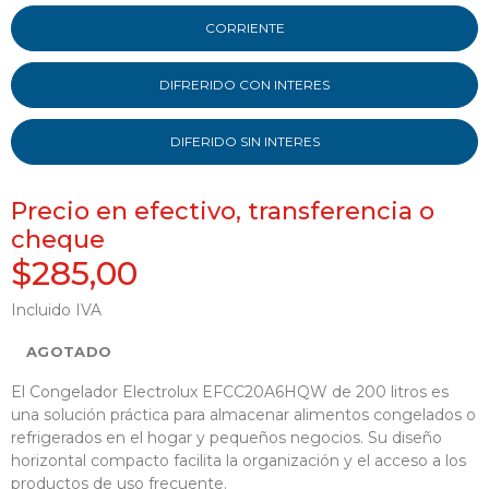
CORRIENTE
DIFRERIDO CON INTERES
DIFERIDO SIN INTERES
Precio en efectivo, transferencia o
cheque
$285,00
Incluido IVA
AGOTADO
El Congelador Electrolux EFCC20A6HQW de 200 litros es
una solución práctica para almacenar alimentos congelados o
refrigerados en el hogar y pequeños negocios. Su diseño
horizontal compacto facilita la organización y el acceso a los
productos de uso frecuente.