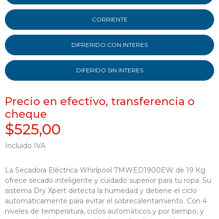
CORRIENTE
DIFRERIDO CON INTERES
DIFERIDO SIN INTERES
Precio en efectivo, transferencia o
cheque
$525,00
Incluido IVA
La Secadora Eléctrica Whirlpool 7MWED1900EW de 19 Kg
ofrece secado inteligente y cuidado superior para tu ropa. Su
sistema Dry Xpert detecta la humedad y detiene el ciclo
automáticamente para evitar el sobrecalentamiento. Con 4
niveles de temperatura, ciclos automáticos y por tiempo, y