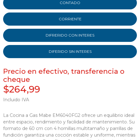
CONTADO
CORRIENTE
DIFRERIDO CON INTERES
DIFERIDO SIN INTERES
Precio en efectivo, transferencia o
cheque
$264,99
Incluido IVA
La Cocina a Gas Mabe EM6040FG2 ofrece un equilibrio ideal
entre espacio, rendimiento y facilidad de mantenimiento. Su
formato de 60 cm con 4 hornillas multitamaño y parrillas de
fundición garantiza una cocción estable y uniforme, mientras