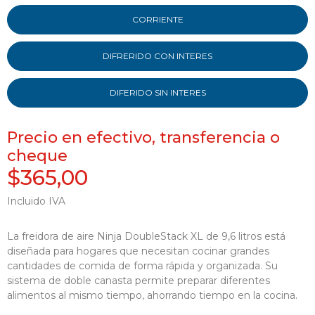
CORRIENTE
DIFRERIDO CON INTERES
DIFERIDO SIN INTERES
Precio en efectivo, transferencia o
cheque
$365,00
Incluido IVA
La freidora de aire Ninja DoubleStack XL de 9,6 litros está
diseñada para hogares que necesitan cocinar grandes
cantidades de comida de forma rápida y organizada. Su
sistema de doble canasta permite preparar diferentes
alimentos al mismo tiempo, ahorrando tiempo en la cocina.