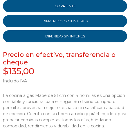
CORRIENTE
DIFRERIDO CON INTERES
DIFERIDO SIN INTERES
Precio en efectivo, transferencia o
cheque
$135,00
Incluido IVA
La cocina a gas Mabe de 51 cm con 4 hornillas es una opción
confiable y funcional para el hogar. Su diseño compacto
permite aprovechar mejor el espacio sin sacrificar capacidad
de cocción. Cuenta con un horno amplio y práctico, ideal para
preparar comidas completas todos los días, brindando
comodidad, rendimiento y durabilidad en la cocina.