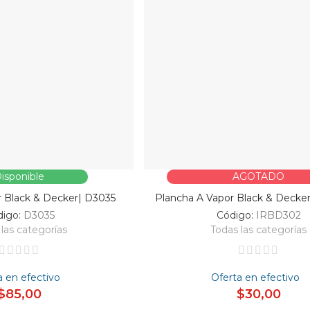
isponible
AGOTADO
r Black & Decker| D3035
Plancha A Vapor Black & Decke
digo:
D3035
Código:
IRBD302
las categorías
Todas las categorías
a en efectivo
Oferta en efectivo
$85,00
$30,00