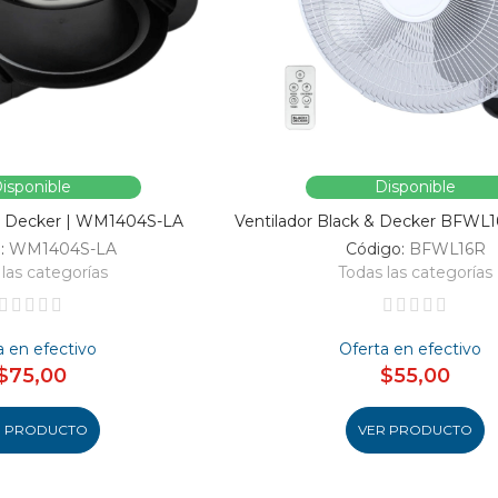
isponible
Disponible
 & Decker | WM1404S-LA
Ventilador Black & Decker BFWL
:
WM1404S-LA
Código:
BFWL16R
las categorías
Todas las categorías
a en efectivo
Oferta en efectivo
$75,00
$55,00
R PRODUCTO
VER PRODUCTO