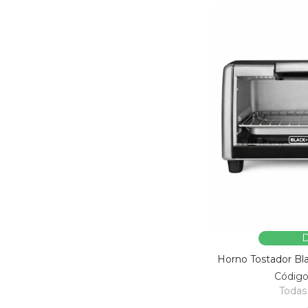
D
Horno Tostador B
Códig
Todas 