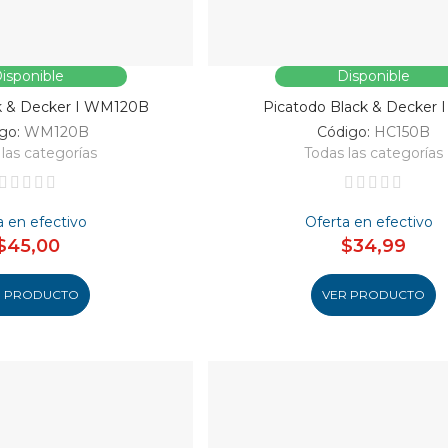
isponible
Disponible
ck & Decker I WM120B
Picatodo Black & Decker 
go:
WM120B
Código:
HC150B
las categorías
Todas las categorías
a en efectivo
Oferta en efectivo
$45,00
$34,99
R PRODUCTO
VER PRODUCTO