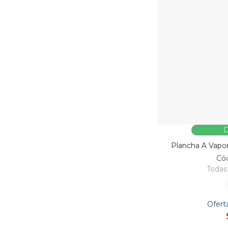
D
Plancha A Vapo
Có
Todas 
Ofert