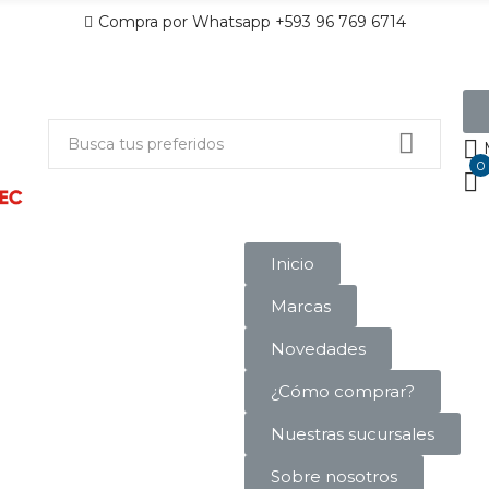
Compra por Whatsapp +593 96 769 6714
0
Inicio
Marcas
Novedades
¿Cómo comprar?
Nuestras sucursales
Sobre nosotros