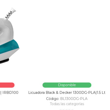
Disponible
r| IRBD100
Licuadora Black & Decker 1300DG-PLA|1.5 Lt
Código:
BL1300DG-PLA
Todas las categorías