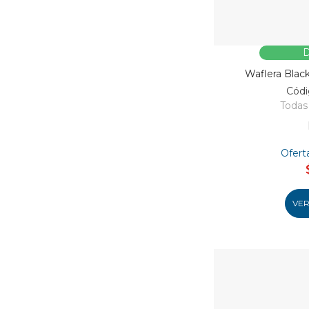
D
Waflera Bla
Códi
Todas 
Ofert
VE