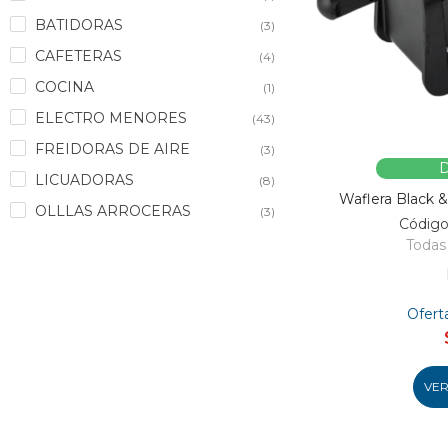
BATIDORAS
(3)
CAFETERAS
(4)
COCINA
(1)
ELECTRO MENORES
(43)
FREIDORAS DE AIRE
(3)
D
LICUADORAS
(8)
Waflera Black
OLLLAS ARROCERAS
(3)
Código
PLANCHAS
(7)
Todas 
UTENSILIOS DE COCINA
(7)
Ofert
VE