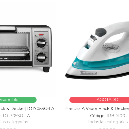
isponible
AGOTADO
lack & Decker|TO1705SG-LA
Plancha A Vapor Black & Decke
o:
TO1705SG-LA
Código:
IRBD100
las categorías
Todas las categorías