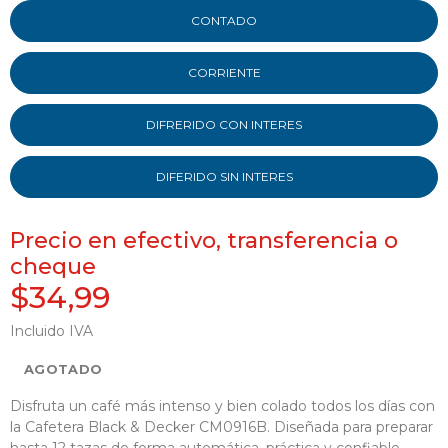
CONTADO
CORRIENTE
DIFRERIDO CON INTERES
DIFERIDO SIN INTERES
Precio en efectivo, transferencia o
cheque
$34,99
Incluido IVA
AGOTADO
Disfruta un café más intenso y bien colado todos los días con
la Cafetera Black & Decker CM0916B. Diseñada para preparar
hasta 12 tazas de forma automática, práctica y confiable.