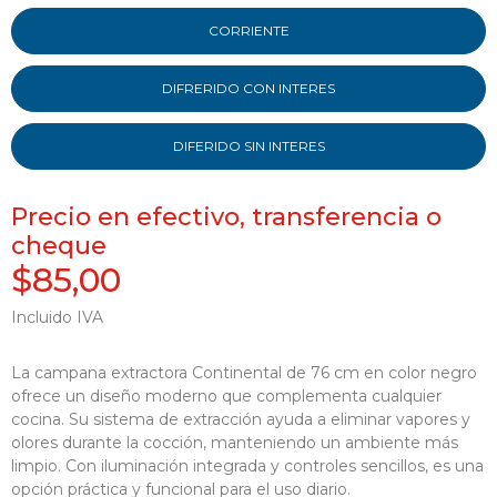
CORRIENTE
DIFRERIDO CON INTERES
DIFERIDO SIN INTERES
Precio en efectivo, transferencia o
cheque
$85,00
Incluido IVA
La campana extractora Continental de 76 cm en color negro
ofrece un diseño moderno que complementa cualquier
cocina. Su sistema de extracción ayuda a eliminar vapores y
olores durante la cocción, manteniendo un ambiente más
limpio. Con iluminación integrada y controles sencillos, es una
opción práctica y funcional para el uso diario.