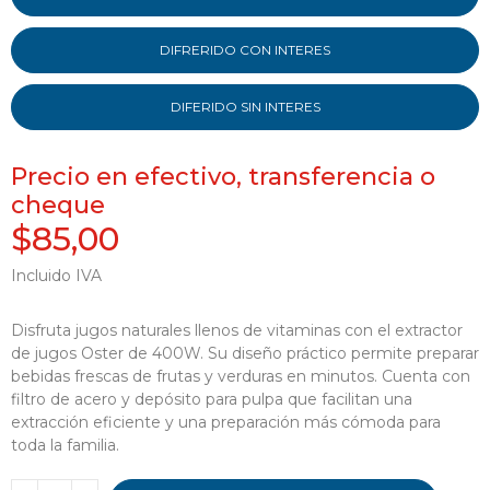
DIFRERIDO CON INTERES
DIFERIDO SIN INTERES
Precio en efectivo, transferencia o
cheque
$85,00
Incluido IVA
Disfruta jugos naturales llenos de vitaminas con el extractor
de jugos Oster de 400W. Su diseño práctico permite preparar
bebidas frescas de frutas y verduras en minutos. Cuenta con
filtro de acero y depósito para pulpa que facilitan una
extracción eficiente y una preparación más cómoda para
toda la familia.