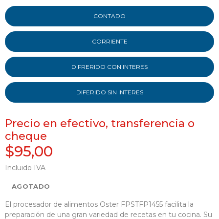
CONTADO
CORRIENTE
DIFRERIDO CON INTERES
DIFERIDO SIN INTERES
Precio en efectivo, transferencia o
cheque
$95,00
Incluido IVA
AGOTADO
El procesador de alimentos Oster FPSTFP1455 facilita la
preparación de una gran variedad de recetas en tu cocina. Su