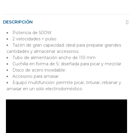
Entregas en 24 hor
DESCRIPCIÓN
Potencia de 500W
2 velocidades + pulso
Tazón de gran capacidad: ideal para preparar grandes
cantidades y almacenar accesorios.
Tubo de alimentación ancho de 110 mm
Cuchilla en forma de S: diseñada para picar y mezclar
Disco de acero inoxidable:
Accesorio para amasar
Equipo multifunción: permite picar, triturar, rebanar y
amasar en un solo electrodoméstico