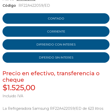
Código
RF22A4220S9/ED
CONTADO
CORRIENTE
DIFRERIDO CON INTERES
DIFERIDO SIN INTERES
Precio en efectivo, transferencia o
cheque
$1.525,00
Incluido IVA
La Refrigeradora Samsung RF22A4220S9/ED de 623 litros