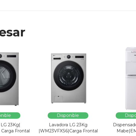
esar
nible
Disponible
Dispo
 LG 23Kg|
Lavadora LG 23Kg
Dispensad
Carga Frontal
|WM23VFXS6|Carga Frontal
Mabe|E