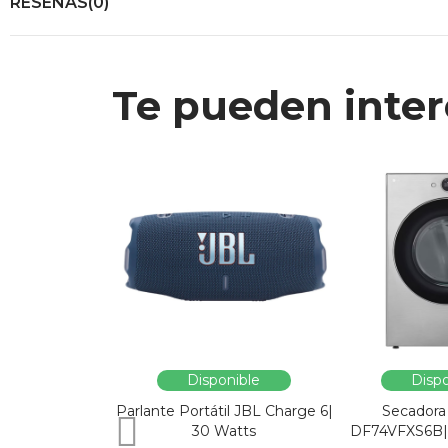
RESEÑAS(0)
Te pueden inter
Disponible
Dispo
Parlante Portátil JBL Charge 6|
Secadora
30 Watts
DF74VFXS6B| 