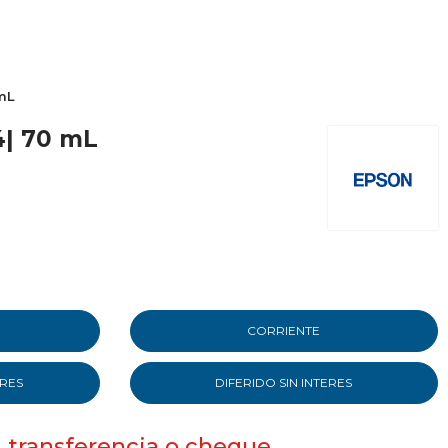
mL
4| 70 mL
CORRIENTE
ERES
DIFERIDO SIN INTERES
, transferencia o cheque