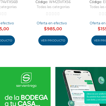
F74VFXS6B
Código:
WM23VFXS6
Código:
E
categorías
Todas las categorías
Todas las 
 efectivo
Oferta en efectivo
Oferta en
5,00
$985,00
$15
ODUCTO
VER PRODUCTO
VER PR