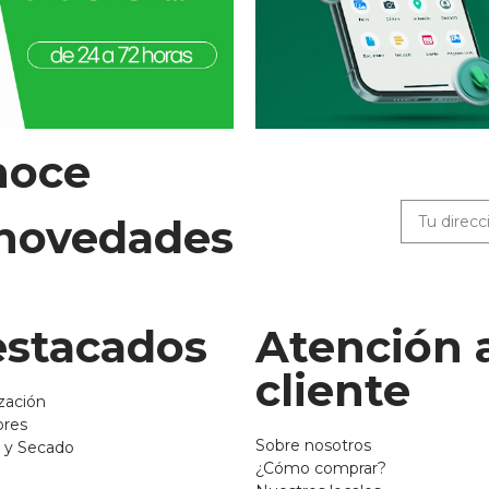
noce
 novedades
stacados
Atención 
cliente
zación
ores
Sobre nosotros
 y Secado
¿Cómo comprar?