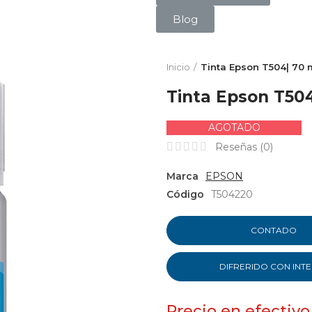
Blog
Inicio
Tinta Epson T504| 70 
Tinta Epson T50
AGOTADO
Reseñas (
0
)
Marca
EPSON
Código
T504220
CONTADO
DIFRERIDO CON INT
Precio en efectivo