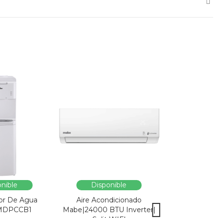
nible
Disponible
Dispo
or De Agua
Aire Acondicionado
Vitrina Refri
MDPCCB1
Mabe|24000 BTU Inverter|
SC326-B|Enfri