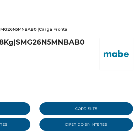
SMG26N5MNBAB0 |Carga Frontal
 18Kg|SMG26N5MNBAB0
CORRIENTE
ERES
DIFERIDO SIN INTERES