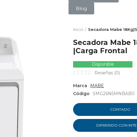
Blog
Inicio
Secadora Mabe 18Kg|
Secadora Mabe
|Carga Frontal
Disponible
Reseñas (
0
)
Marca
MABE
Código
SMG26N5MNBAB0
CONTADO
DIFRERIDO CON INT