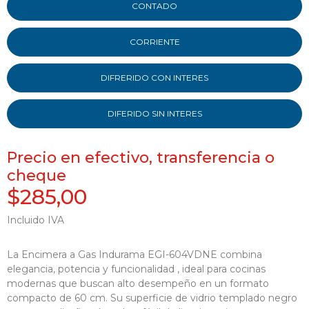
CONTADO
CORRIENTE
DIFRERIDO CON INTERES
DIFERIDO SIN INTERES
Precio en efectivo, transferencia o
cheque
$285,00
Incluido IVA
La Encimera a Gas Indurama EGI-604VDNE combina
elegancia, potencia y funcionalidad , ideal para cocinas
modernas que buscan alto desempeño en un formato
compacto de 60 cm. Su superficie de vidrio templado negro