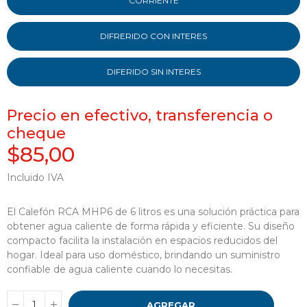
CORRIENTE
DIFRERIDO CON INTERES
DIFERIDO SIN INTERES
Precio en efectivo, transferencia o
cheque
$85,00
Incluido IVA
El Calefón RCA MHP6 de 6 litros es una solución práctica para
obtener agua caliente de forma rápida y eficiente. Su diseño
compacto facilita la instalación en espacios reducidos del
hogar. Ideal para uso doméstico, brindando un suministro
confiable de agua caliente cuando lo necesitas.
AGREGAR