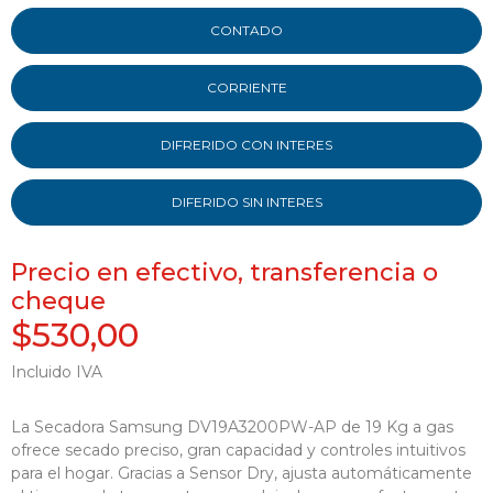
CONTADO
CORRIENTE
DIFRERIDO CON INTERES
DIFERIDO SIN INTERES
Precio en efectivo, transferencia o
cheque
$530,00
Incluido IVA
La Secadora Samsung DV19A3200PW-AP de 19 Kg a gas
ofrece secado preciso, gran capacidad y controles intuitivos
para el hogar. Gracias a Sensor Dry, ajusta automáticamente