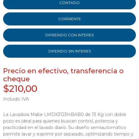
CONTADO
CORRIENTE
DIFRERIDO CON INTERES
DIFERIDO SIN INTERES
Precio en efectivo, transferencia o
cheque
$210,00
Incluido IVA
La Lavadora Mabe LMDX3123HBAB0 de 13 Kg con doble
pozo es ideal para quienes buscan control, potencia y
practicidad en el lavado diario. Su diseño semiautomático
permite lavar y exprimir por separado, optimizando tiempo y