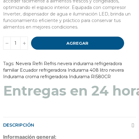
acceder fácilmente a alimentos frescos y congelados,
optimizando el espacio interior. Equipada con compresor
Inverter, dispensador de agua e iluminación LED, brinda un
funcionamiento eficiente y práctico para conservar tus
alimentos en mejores condiciones.
AGREGAR
Tags:
Nevera
Refri
Refris
nevera indurama
refrigeradora
familiar Ecuador
refrigeradora Indurama 408 litro
nevera
Indurama croma
refrigeradora Indurama RI580CR
Entregas en 48 a 7
Entregas en 24 hor
DESCRIPCIÓN
Informaación general: