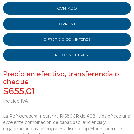
CONTADO
CORRIENTE
DIFRERIDO CON INTERES
DIFERIDO SIN INTERES
Precio en efectivo, transferencia o
cheque
$655,01
Incluido IVA
La Refrigeradora Indurama RI580CR de 408 litros ofrece una
excelente combinación de capacidad, eficiencia y
organización para el hogar. Su diseño Top Mount permite