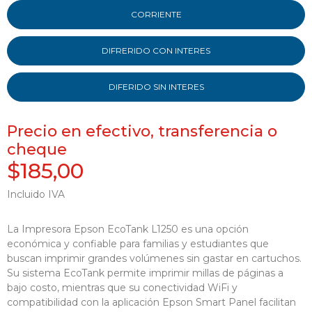
CORRIENTE
DIFRERIDO CON INTERES
DIFERIDO SIN INTERES
Precio en efectivo, transferencia o
cheque
$185,00
Incluido IVA
La Impresora Epson EcoTank L1250 es una opción
económica y confiable para familias y estudiantes que
buscan imprimir grandes volúmenes sin gastar en cartuchos.
Su sistema EcoTank permite imprimir millas de páginas a
bajo costo, mientras que su conectividad WiFi y
compatibilidad con la aplicación Epson Smart Panel facilitan