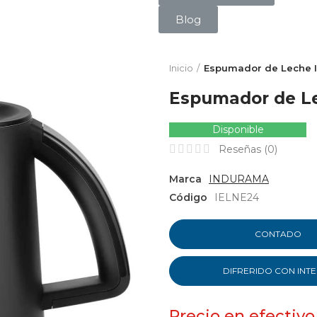
Blog
Inicio
Espumador de Leche I
Espumador de Le
Disponible
Reseñas (
0
)
Marca
INDURAMA
Código
IELNE24
CONTADO
DIFRERIDO CON INT
Precio en efectivo