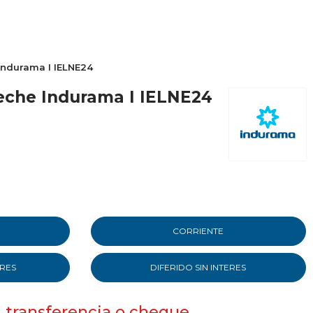
ndurama I IELNE24
che Indurama I IELNE24
CORRIENTE
ERES
DIFERIDO SIN INTERES
, transferencia o cheque