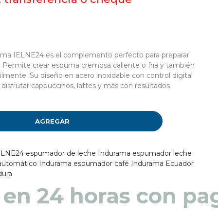
ama IELNE24 es el complemento perfecto para preparar
a. Permite crear espuma cremosa caliente o fría y también
ilmente. Su diseño en acero inoxidable con control digital
a disfrutar cappuccinos, lattes y más con resultados
AGREGAR
ELNE24
espumador de leche Indurama
espumador leche
automático Indurama
espumador café Indurama Ecuador
dura
 en 48 a 72 horas pa