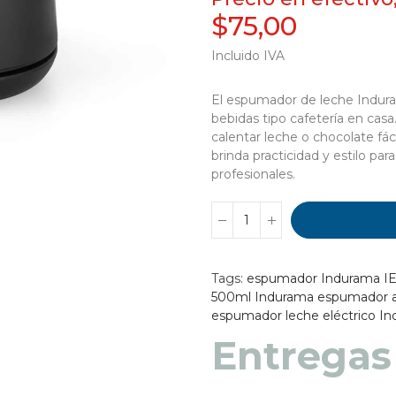
$75,00
Incluido IVA
El espumador de leche Indur
bebidas tipo cafetería en cas
calentar leche o chocolate fác
brinda practicidad y estilo par
profesionales.
Tags:
espumador Indurama I
500ml Indurama
espumador 
espumador leche eléctrico In
Entregas