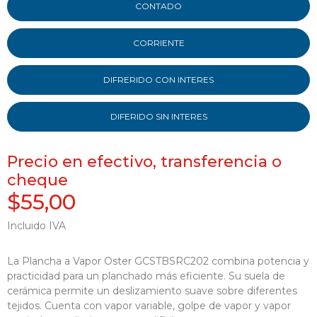
CONTADO
CORRIENTE
DIFRERIDO CON INTERES
DIFERIDO SIN INTERES
Precio en efectivo, transferencia o
cheque
$55,00
Incluido IVA
La Plancha a Vapor Oster GCSTBSRC202 combina potencia y
practicidad para un planchado más eficiente. Su suela de
cerámica permite un deslizamiento suave sobre diferentes
tejidos. Cuenta con vapor variable, golpe de vapor y vapor