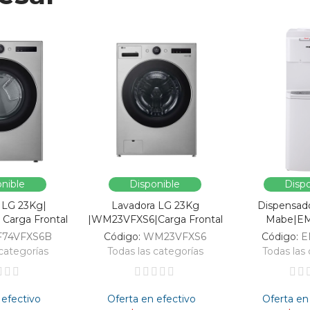
nible
Disponible
Dispo
 LG 23Kg|
Lavadora LG 23Kg
Dispensad
Carga Frontal
|WM23VFXS6|Carga Frontal
Mabe|E
F74VFXS6B
Código:
WM23VFXS6
Código:
E
categorías
Todas las categorías
Todas las 
 efectivo
Oferta en efectivo
Oferta en