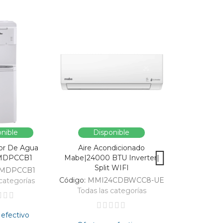
nible
Disponible
Dispo
or De Agua
Aire Acondicionado
Vitrina Refri
MDPCCB1
Mabe|24000 BTU Inverter|
SC326-B|Enfri
Split WIFI
309
MDPCCB1
Código:
MMI24CDBWCC8-UE
Código:
categorías
Todas las categorías
Todas las 
 efectivo