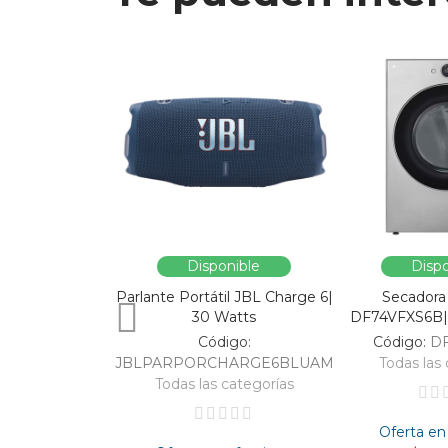
Disponible
Dispo
Parlante Portátil JBL Charge 6|
Secadora
30 Watts
DF74VFXS6B| 
Código:
Código:
D
JBLPARPORCHARGE6BLUAM
Todas las 
Todas las categorías
Oferta en