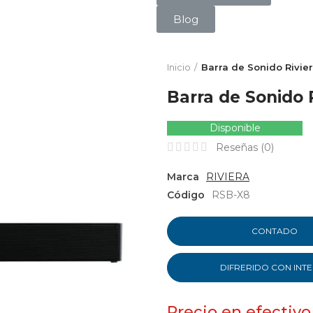
Blog
Inicio
Barra de Sonido Rivie
Barra de Sonido 
Disponible
Reseñas (
0
)
Marca
RIVIERA
Código
RSB-X8
CONTADO
DIFRERIDO CON INT
Precio en efectivo