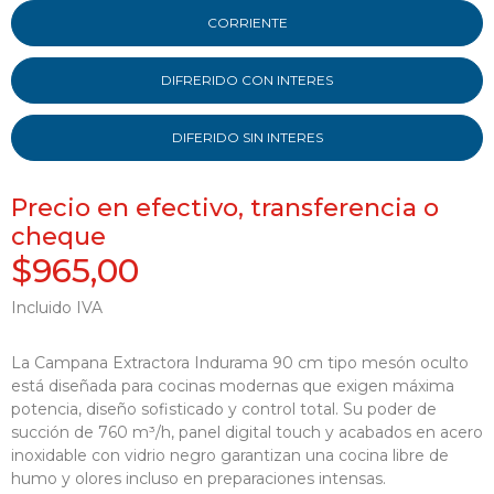
CORRIENTE
DIFRERIDO CON INTERES
DIFERIDO SIN INTERES
Precio en efectivo, transferencia o
cheque
$965,00
Incluido IVA
La Campana Extractora Indurama 90 cm tipo mesón oculto
está diseñada para cocinas modernas que exigen máxima
potencia, diseño sofisticado y control total. Su poder de
succión de 760 m³/h, panel digital touch y acabados en acero
inoxidable con vidrio negro garantizan una cocina libre de
humo y olores incluso en preparaciones intensas.