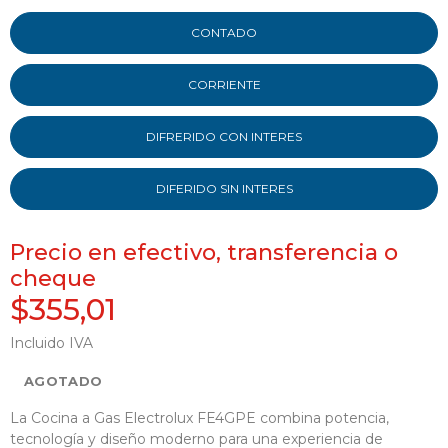
CONTADO
CORRIENTE
DIFRERIDO CON INTERES
DIFERIDO SIN INTERES
Precio en efectivo, transferencia o
cheque
$355,01
Incluido IVA
AGOTADO
La Cocina a Gas Electrolux FE4GPE combina potencia,
tecnología y diseño moderno para una experiencia de